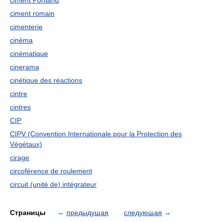
ciment Portland
ciment romain
cimenterie
cinéma
cinématique
cinerama
cinétique des réactions
cintre
cintres
CIP
CIPV (Convention Internationale pour la Protection des
Végétaux)
cirage
circoférence de roulement
circuit (unité de) intégrateur
Страницы
←
предыдущая
следующая
→