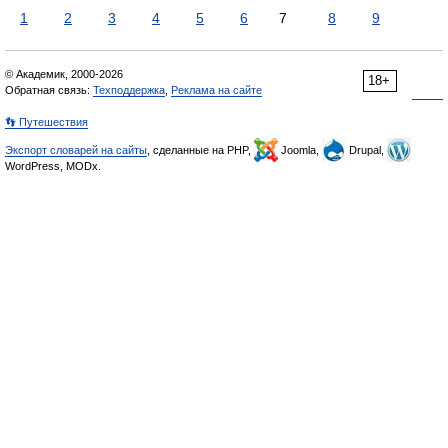
1
2
3
4
5
6
7
8
9
© Академик, 2000-2026
18+
Обратная связь:
Техподдержка
,
Реклама на сайте
👣 Путешествия
Экспорт словарей на сайты
, сделанные на PHP,
Joomla,
Drupal,
WordPress, MODx.